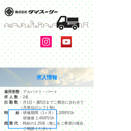
リサイクル資源回収サービス
求人情報
雇用形態
：アルバイト・パート
求 人 数
：2名
出 勤 数
：月1日～週5日までご都合に合わせて
（月単位のシフト制）
時 給
：研修期間（1ヶ月）1,200円/1h
研修
後 1,450円/1h
残 業 代
：時給の1.25倍（無しをご希望の場
合、
ご相談ください）