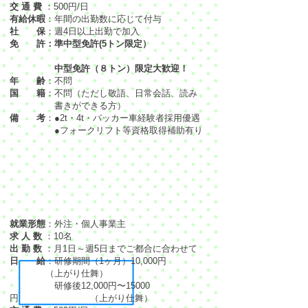
交 通 費
：500円/日
有給休暇
：年間の出勤数に応じて付与
社 保
：週4日以上出勤で加入
免 許：準中型免許(5トン限定）
中型免許
（８トン）限定大歓迎！
年 齢
：不問
国 籍
：不問（ただし敬語、日常会話、読み
書きができる方）
備 考
：●2t・4t・パッカー車経験者採用優遇
●フォークリフト等資格取得補助有り
就業形態
：外注・個人事業主
求 人 数
：10名
出 勤 数
：月1日～週5日までご都合に合わせて
日 給
：研修期間（1ヶ月）10,000円
（上がり仕舞）
研修後12,000円〜15000
円 （上がり仕舞）