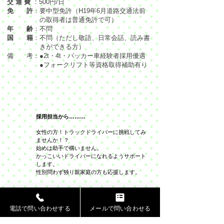
交 通 費
：500円/日
免 許
：要中型免許（H19年6月道路交通法前
の
取得者は普通免許で可）
年 齢
：不問
国 籍
：不問（ただし敬語、日常会話、読み書
きができる方）
備 考：●2t・4t・パッカー車経験者採用優遇
●フォークリフト等資格取得補助有り
採用担当から………
女性の方！トラックドライバーに挑戦してみ
ませんか！？
始めは助手で構いません。
かっこいいドライバーになれるようサポート
します。
性別問わず独り親家庭の方も応援します。
現在ネット上でのエントリー
電話で問い合わせする
メールで問い合わせる
は行っておりません。
応募ご希望の方は下記までご