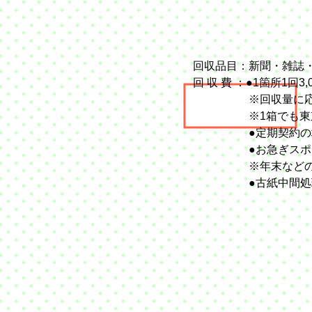
回収品目：新聞・雑誌
回 収 費 ：●1箇所1回3,
​ ※回収量に応じ
※1箱でも東京ド
●定期契約の場合1
●お急ぎスポット回
※年末などの繁忙期
●古紙中間処理場