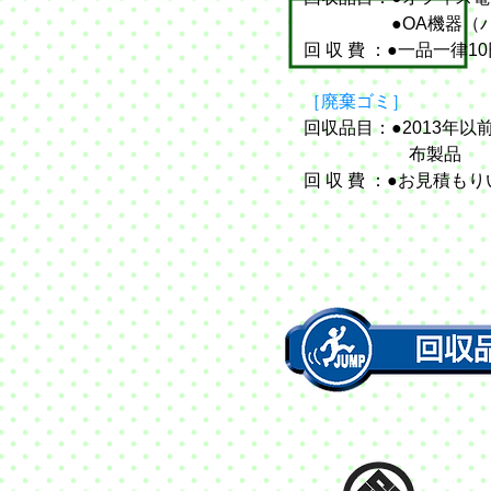
●OA機器（パソ
回 収 費 ：●一品一律
［廃棄ゴミ］
回収品目：●2013年
布製品
回 収 費 ：●お見積も