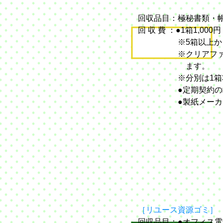
回収品目：極秘書類・
回 収 費 ：●1箱1,000円
※5箱以上からの回
※クリアファイル・
ます。
※分別は1箱300円
●定期契約の場合施
●製紙メーカー溶
［リユース資源ゴミ］
回収品目：●
オフィス電