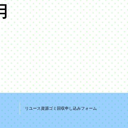
​月
）
リユース資源ゴミ回収申し込みフォーム